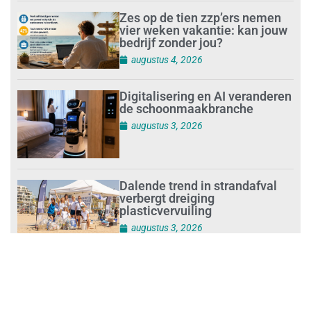
Zes op de tien zzp’ers nemen
vier weken vakantie: kan jouw
bedrijf zonder jou?
augustus 4, 2026
Digitalisering en AI veranderen
de schoonmaakbranche
augustus 3, 2026
Dalende trend in strandafval
verbergt dreiging
plasticvervuiling
augustus 3, 2026
Investeren in schoonmaak is
investeren in gezond en
tevreden personeel
augustus 3, 2026