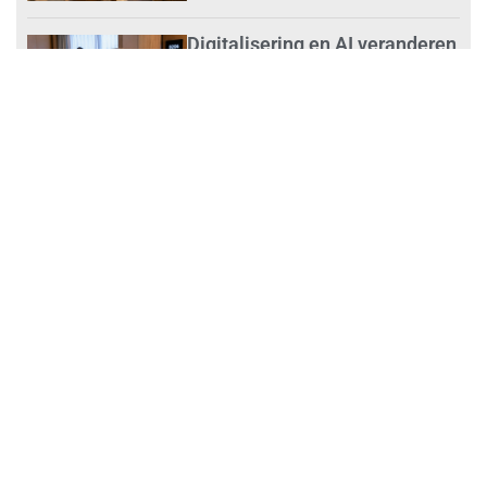
Digitalisering en AI veranderen
de schoonmaakbranche
augustus 3, 2026
Dalende trend in strandafval
verbergt dreiging
plasticvervuiling
augustus 3, 2026
Investeren in schoonmaak is
investeren in gezond en
tevreden personeel
augustus 3, 2026
Best gelezen artikelen SIEV-
Dagblad 26 juli 2026 tot en met
1 augustus 2026