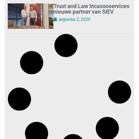
Trust and Law Incassoservices
nieuwe partner van SIEV
augustus 2, 2026
Loonafspraken in nieuwe cao’s
zijn ruim boven drie procent
augustus 1, 2026
Opnieuw SIEV-keurmerk voor
schoonmaakbedrijf Klien na
succesvolle audit
augustus 1, 2026
Schoonmaakbedrijven moeten
zich voorbereiden op strengere
controles bij inhuur van
personeel
augustus 1, 2026