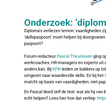
Onderzoek: ‘diploma
Diploma’s verliezen terrein: vaardig­heden z
‘skillspaspoort’ moet helpen bij doorgroeie
paspoort?
Forum-redacteur
Pascal Theunissen
ging op
werkcoaches, HR-managers en experts uit de p
anders kan. Bij
KPN
leiden ze bakkers op to
omgezet naar waardevolle skills. En bij het
matcht op basis van vaardigheden, niet pap
En Pascal deed zelf de test: wat als hij va
echt helpen? Lees hier hoe dat verliep:
http