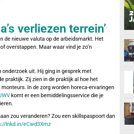
’s verliezen terrein’
ijn de nieuwe valuta op de arbeidsmarkt. Het
n of overstappen. Maar waar vind je zo’n
 onderzoek uit. Hij ging in gesprek met
raktijk. Zij zien in de praktijk al hoe het
t monteurs. In de zorg worden horeca-ervaringen
UWV
komt er een bemiddelingsservice die je
ieren.
n baan zou veranderen? Zou een skillspaspoort dan
s://lnkd.in/eCwd3Xmz