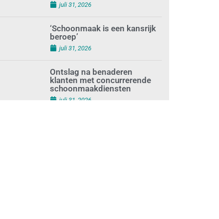
juli 31, 2026
‘Schoonmaak is een kansrijk
beroep’
juli 31, 2026
Ontslag na benaderen
klanten met concurrerende
schoonmaakdiensten
juli 31, 2026
Aantal nieuwe
schoonmaakbedrijven groeit,
terwijl minder
ondernemingen stoppen
juli 30, 2026
Mkb-subsidie
Inclusiviteitstechnologie
juli 30, 2026