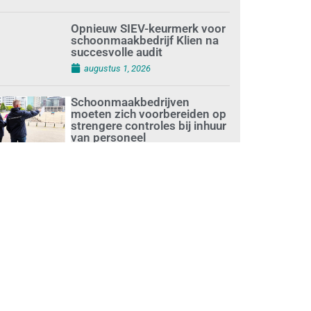
augustus 1, 2026
Opnieuw SIEV-keurmerk voor
schoonmaakbedrijf Klien na
succesvolle audit
augustus 1, 2026
Schoonmaakbedrijven
moeten zich voorbereiden op
strengere controles bij inhuur
van personeel
augustus 1, 2026
Waarom de arbeidsmarkt
vastloopt?
juli 31, 2026