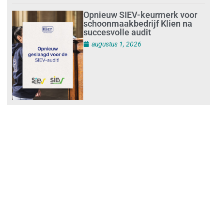
Opnieuw SIEV-keurmerk voor
schoonmaakbedrijf Klien na
succesvolle audit
augustus 1, 2026
Schoonmaakbedrijven moeten
zich voorbereiden op strengere
controles bij inhuur van
personeel
augustus 1, 2026
Waarom de arbeidsmarkt
vastloopt?
juli 31, 2026