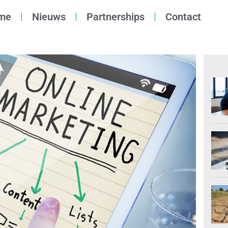
me
Nieuws
Partnerships
Contact