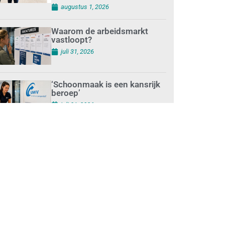
augustus 1, 2026
Waarom de arbeidsmarkt
vastloopt?
juli 31, 2026
‘Schoonmaak is een kansrijk
beroep’
juli 31, 2026
Ontslag na benaderen
klanten met concurrerende
schoonmaakdiensten
juli 31, 2026
Aantal nieuwe
schoonmaakbedrijven groeit,
terwijl minder
ondernemingen stoppen