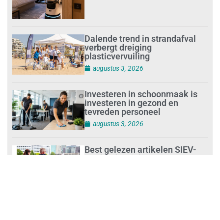
Dalende trend in strandafval
verbergt dreiging
plasticvervuiling
augustus 3, 2026
Investeren in schoonmaak is
investeren in gezond en
tevreden personeel
augustus 3, 2026
Best gelezen artikelen SIEV-
Dagblad 26 juli 2026 tot en met
1 augustus 2026
augustus 2, 2026
‘Nieuwe Zelfstandigenwet
moet veilige haven worden’