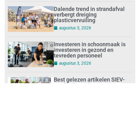
Dalende trend in strandafval
verbergt dreiging
plasticvervuiling
augustus 3, 2026
Investeren in schoonmaak is
investeren in gezond en
tevreden personeel
augustus 3, 2026
Best gelezen artikelen SIEV-
Dagblad 26 juli 2026 tot en met
1 augustus 2026
augustus 2, 2026
‘Nieuwe Zelfstandigenwet
moet veilige haven worden’
augustus 2, 2026