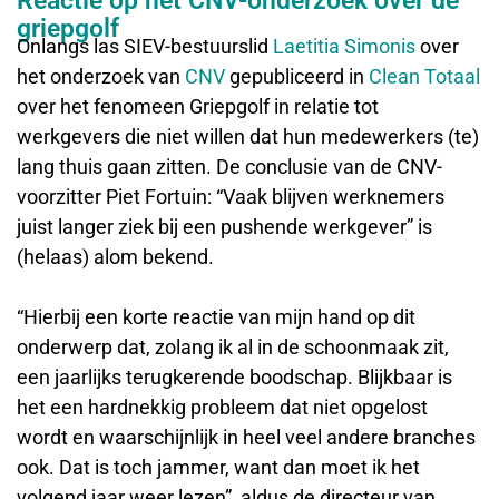
Reactie op het CNV-onderzoek over de
griepgolf
Onlangs las SIEV-bestuurslid
Laetitia Simonis
over
het onderzoek van
CNV
gepubliceerd in
Clean Totaal
over het fenomeen Griepgolf in relatie tot
werkgevers die niet willen dat hun medewerkers (te)
lang thuis gaan zitten. De conclusie van de CNV-
voorzitter Piet Fortuin: “Vaak blijven werknemers
juist langer ziek bij een pushende werkgever” is
(helaas) alom bekend.
“Hierbij een korte reactie van mijn hand op dit
onderwerp dat, zolang ik al in de schoonmaak zit,
een jaarlijks terugkerende boodschap. Blijkbaar is
het een hardnekkig probleem dat niet opgelost
wordt en waarschijnlijk in heel veel andere branches
ook. Dat is toch jammer, want dan moet ik het
volgend jaar weer lezen”, aldus de directeur van