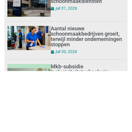
schoonmaakdiensten
juli 31, 2026
Aantal nieuwe
schoonmaakbedrijven groeit,
terwijl minder ondernemingen
stoppen
juli 30, 2026
Mkb-subsidie
Inclusiviteitstechnologie
juli 30, 2026
Blauwe envelop krijg je steeds
vakerdigitaal: zo mis je niets
juli 30, 2026