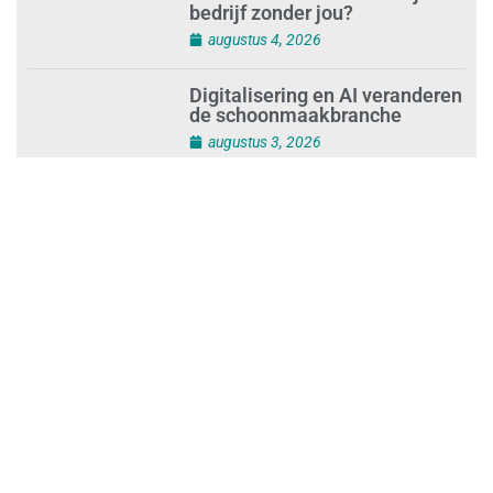
Zes op de tien zzp’ers nemen
vier weken vakantie: kan jouw
bedrijf zonder jou?
augustus 4, 2026
Digitalisering en AI veranderen
de schoonmaakbranche
augustus 3, 2026
Dalende trend in strandafval
verbergt dreiging
plasticvervuiling
augustus 3, 2026
Investeren in schoonmaak is
investeren in gezond en
tevreden personeel
augustus 3, 2026