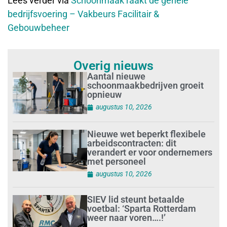
Lees verder via
Schoonmaak raakt de gehele
bedrijfsvoering – Vakbeurs Facilitair &
Gebouwbeheer
Overig nieuws
Aantal nieuwe
schoonmaakbedrijven groeit
opnieuw
augustus 10, 2026
Nieuwe wet beperkt flexibele
arbeidscontracten: dit
verandert er voor ondernemers
met personeel
augustus 10, 2026
SIEV lid steunt betaalde
voetbal: ‘Sparta Rotterdam
weer naar voren….!’