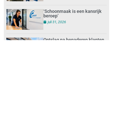
‘Schoonmaak is een kansrijk
beroep’
juli 31, 2026
Ontslag na benaderen klanten
met concurrerende
schoonmaakdiensten
juli 31, 2026
Aantal nieuwe
schoonmaakbedrijven groeit,
terwijl minder ondernemingen
stoppen
juli 30, 2026
Mkb-subsidie
Inclusiviteitstechnologie