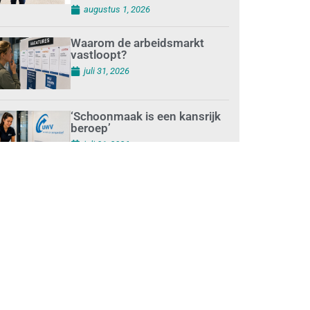
augustus 1, 2026
Waarom de arbeidsmarkt
vastloopt?
juli 31, 2026
‘Schoonmaak is een kansrijk
beroep’
juli 31, 2026
Ontslag na benaderen
klanten met concurrerende
schoonmaakdiensten
juli 31, 2026
Aantal nieuwe
schoonmaakbedrijven groeit,
terwijl minder
ondernemingen stoppen