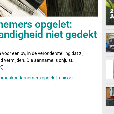
emers opgelet:
standigheid niet gedekt
or een bv, in de veronderstelling dat zij
id vermijden. Die aanname is onjuist,
K).
nmaakondernemers opgelet: risico’s