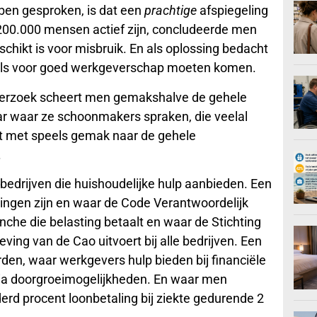
ben gesproken, is dat een
prachtige
afspiegeling
200.000 mensen actief zijn, concludeerde men
chikt is voor misbruik. En als oplossing bedacht
els voor goed werkgeverschap moeten komen.
derzoek scheert men gemakshalve de gehele
 waar ze schoonmakers spraken, die veelal
rdt met speels gemak naar de gehele
.
 bedrijven die huishoudelijke hulp aanbieden. Een
ngen zijn en waar de Code Verantwoordelijk
he die belasting betaalt en waar de Stichting
ving van de Cao uitvoert bij alle bedrijven. Een
en, waar werkgevers hulp bieden bij financiële
via doorgroeimogelijkheden. En waar men
rd procent loonbetaling bij ziekte gedurende 2