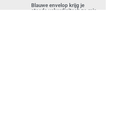
juli 30, 2026
Mkb-subsidie
Inclusiviteitstechnologie
juli 30, 2026
Blauwe envelop krijg je
steeds vakerdigitaal: zo mis
je niets
juli 30, 2026
Aantal zzp’ers groeit weer
naar recordhoogte
juli 29, 2026
Uitdagingen voor het MKB:
‘slim werken en sterk
ondernemen’
juli 29, 2026