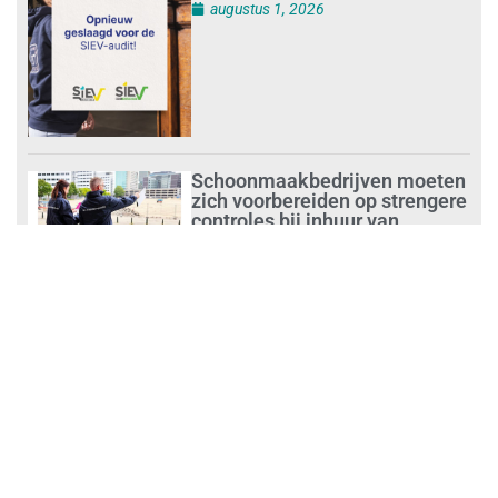
augustus 1, 2026
Schoonmaakbedrijven moeten
zich voorbereiden op strengere
controles bij inhuur van
personeel
augustus 1, 2026
Waarom de arbeidsmarkt
vastloopt?
juli 31, 2026
‘Schoonmaak is een kansrijk
beroep’
juli 31, 2026