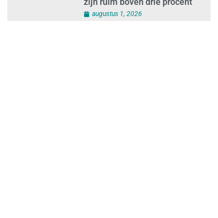
Loonafspraken in nieuwe cao’s
zijn ruim boven drie procent
augustus 1, 2026
Opnieuw SIEV-keurmerk voor
schoonmaakbedrijf Klien na
succesvolle audit
augustus 1, 2026
Schoonmaakbedrijven moeten
zich voorbereiden op strengere
controles bij inhuur van
personeel
augustus 1, 2026