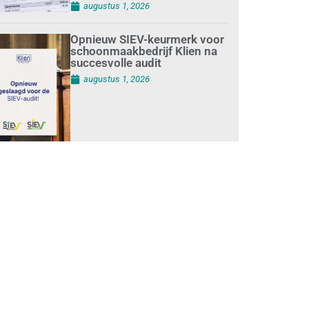
augustus 1, 2026
Opnieuw SIEV-keurmerk voor
schoonmaakbedrijf Klien na
succesvolle audit
augustus 1, 2026
Schoonmaakbedrijven
moeten zich voorbereiden op
strengere controles bij inhuur
van personeel
augustus 1, 2026
Waarom de arbeidsmarkt
vastloopt?
juli 31, 2026