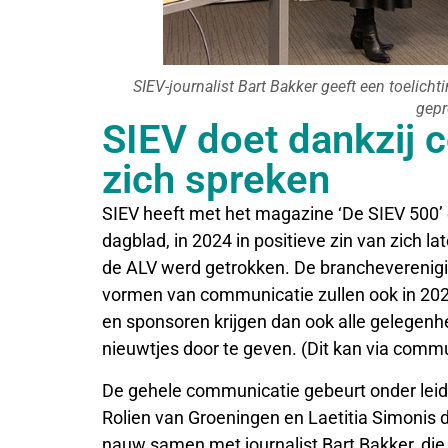
SIEV-journalist Bart Bakker geeft een toelicht
gepr
SIEV doet dankzij 
zich spreken
SIEV heeft met het magazine ‘De SIEV 500’ e
dagblad, in 2024 in positieve zin van zich la
de ALV werd getrokken. De brancheverenigi
vormen van communicatie zullen ook in 2025
en sponsoren krijgen dan ook alle gelegen
nieuwtjes door te geven. (Dit kan via commu
De gehele communicatie gebeurt onder leid
Rolien van Groeningen en Laetitia Simonis di
nauw samen met journalist Bart Bakker, die