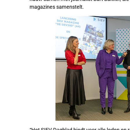
magazines samenstelt.
“Het SIEV-Dagblad biedt voor alle leden en r