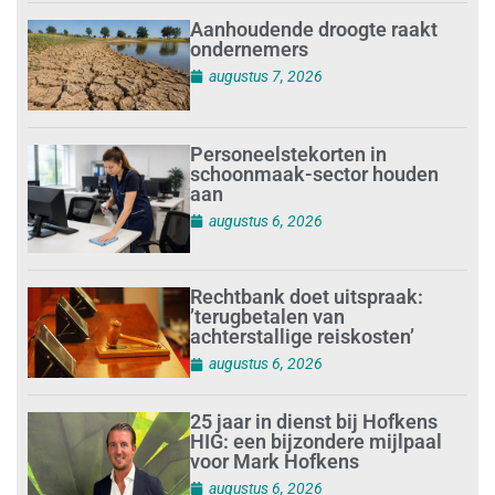
Aanhoudende droogte raakt
ondernemers
augustus 7, 2026
Personeelstekorten in
schoonmaak-sector houden
aan
augustus 6, 2026
Rechtbank doet uitspraak:
’terugbetalen van
achterstallige reiskosten’
augustus 6, 2026
25 jaar in dienst bij Hofkens
HIG: een bijzondere mijlpaal
voor Mark Hofkens
augustus 6, 2026