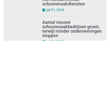
‘Schoonmaak is een kansrijk
beroep’
juli 31, 2026
Ontslag na benaderen klanten
met concurrerende
schoonmaakdiensten
juli 31, 2026
Aantal nieuwe
schoonmaakbedrijven groeit,
terwijl minder ondernemingen
stoppen
juli 30, 2026
Mkb-subsidie
Inclusiviteitstechnologie
juli 30, 2026