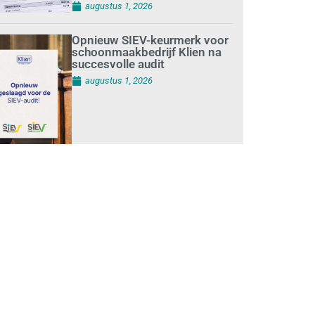
augustus 1, 2026
Opnieuw SIEV-keurmerk voor
schoonmaakbedrijf Klien na
succesvolle audit
augustus 1, 2026
Schoonmaakbedrijven
moeten zich voorbereiden op
strengere controles bij inhuur
van personeel
augustus 1, 2026
Waarom de arbeidsmarkt
vastloopt?
juli 31, 2026