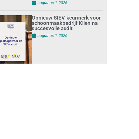
augustus 1, 2026
Opnieuw SIEV-keurmerk voor
schoonmaakbedrijf Klien na
succesvolle audit
augustus 1, 2026
Schoonmaakbedrijven
moeten zich voorbereiden op
strengere controles bij inhuur
van personeel
augustus 1, 2026
Waarom de arbeidsmarkt
vastloopt?
juli 31, 2026