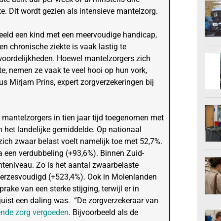
. Dit wordt gezien als intensieve mantelzorg.
beeld een kind met een meervoudige handicap,
n chronische ziekte is vaak lastig te
woordelijkheden. Hoewel mantelzorgers zich
te, nemen ze vaak te veel hooi op hun vork,
dus Mirjam Prins, expert zorgverzekeringen bij
 mantelzorgers in tien jaar tijd toegenomen met
an het landelijke gemiddelde. Op nationaal
ich zwaar belast voelt namelijk toe met 52,7%.
na een verdubbeling (+93,6%). Binnen Zuid-
nteniveau. Zo is het aantal zwaarbelaste
verzesvoudigd (+523,4%). Ook in Molenlanden
ke van een sterke stijging, terwijl er in
juist een daling was. “De zorgverzekeraar van
nde zorg vergoeden
. Bijvoorbeeld als de