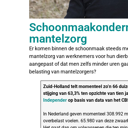
Schoonmaakondern
mantelzorg
Er komen binnen de schoonmaak steeds me
mantelzorg van werknemers voor hun dierba
aangepast of dat men zelfs minder uren gaa
belasting van mantelzorgers?
Zuid-Holland telt momenteel zo’n 66 duiz
stijging van 63,3% ten opzichte van tien jaa
Independer
op basis van data van het C
In Nederland geven momenteel 308.992 man
overbelast voelen. 65.980 van deze zwaar
Het gaat dan om volwassenen die ten mins