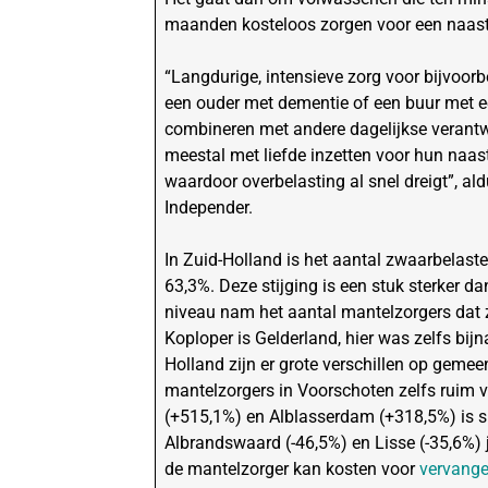
maanden kosteloos zorgen voor een naaste
“Langdurige, intensieve zorg voor bijvoor
een ouder met dementie of een buur met ee
combineren met andere dagelijkse verant
meestal met liefde inzetten voor hun naas
waardoor overbelasting al snel dreigt”, al
Independer.
In Zuid-Holland is het aantal zwaarbelaste
63,3%. Deze stijging is een stuk sterker d
niveau nam het aantal mantelzorgers dat z
Koploper is Gelderland, hier was zelfs bij
Holland zijn er grote verschillen op gemee
mantelzorgers in Voorschoten zelfs ruim 
(+515,1%) en Alblasserdam (+318,5%) is spra
Albrandswaard (-46,5%) en Lisse (-35,6%) 
de mantelzorger kan kosten voor
vervange