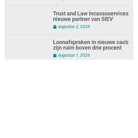
Trust and Law Incassoservices
nieuwe partner van SIEV
augustus 2, 2026
Loonafspraken in nieuwe cao’s
zijn ruim boven drie procent
augustus 1, 2026
Opnieuw SIEV-keurmerk voor
schoonmaakbedrijf Klien na
succesvolle audit
augustus 1, 2026