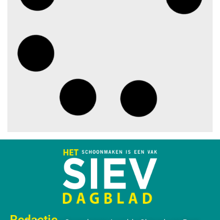
Blauwe envelop krijg je steeds
vakerdigitaal: zo mis je niets
juli 30, 2026