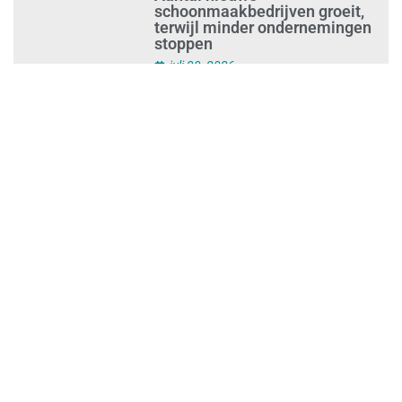
Ontslag na benaderen klanten
met concurrerende
schoonmaakdiensten
juli 31, 2026
Aantal nieuwe
schoonmaakbedrijven groeit,
terwijl minder ondernemingen
stoppen
juli 30, 2026
Mkb-subsidie
Inclusiviteitstechnologie
juli 30, 2026
Blauwe envelop krijg je steeds
vakerdigitaal: zo mis je niets