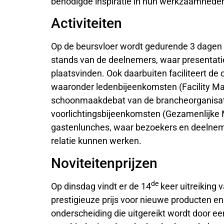
benodigde inspiratie in hun werkzaamheden
Activiteiten
Op de beursvloer wordt gedurende 3 dagen o
stands van de deelnemers, waar presentatie
plaatsvinden. Ook daarbuiten faciliteert de o
waaronder ledenbijeenkomsten (Facility M
schoonmaakdebat van de brancheorganisat
voorlichtingsbijeenkomsten (Gezamenlijke 
gastenlunches, waar bezoekers en deelnemer
relatie kunnen werken.
Noviteitenprijzen
de
Op dinsdag vindt er de 14
keer uitreiking 
prestigieuze prijs voor nieuwe producten e
onderscheiding die uitgereikt wordt door een