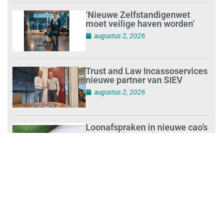
‘Nieuwe Zelfstandigenwet
moet veilige haven worden’
augustus 2, 2026
Trust and Law Incassoservices
nieuwe partner van SIEV
augustus 2, 2026
Loonafspraken in nieuwe cao’s
zijn ruim boven drie procent
augustus 1, 2026
Opnieuw SIEV-keurmerk voor
schoonmaakbedrijf Klien na
succesvolle audit
augustus 1, 2026