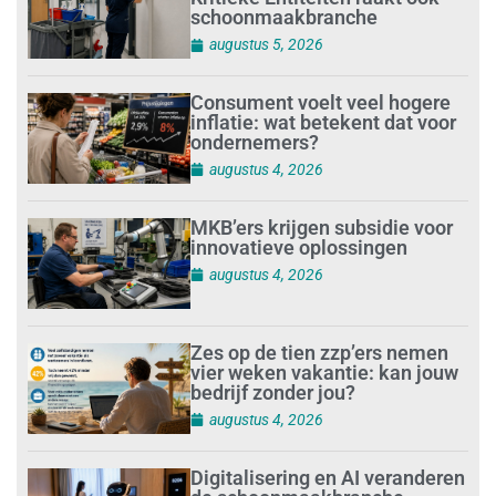
schoonmaakbranche
augustus 5, 2026
Consument voelt veel hogere
inflatie: wat betekent dat voor
ondernemers?
augustus 4, 2026
MKB’ers krijgen subsidie voor
innovatieve oplossingen
augustus 4, 2026
Zes op de tien zzp’ers nemen
vier weken vakantie: kan jouw
bedrijf zonder jou?
augustus 4, 2026
Digitalisering en AI veranderen