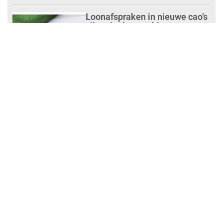
Loonafspraken in nieuwe cao’s
zijn ruim boven drie procent
augustus 1, 2026
Opnieuw SIEV-keurmerk voor
schoonmaakbedrijf Klien na
succesvolle audit
augustus 1, 2026
Schoonmaakbedrijven moeten
zich voorbereiden op strengere
controles bij inhuur van
personeel
augustus 1, 2026