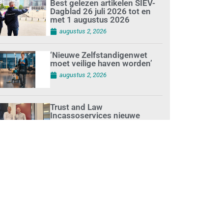
Best gelezen artikelen SIEV-
Dagblad 26 juli 2026 tot en
met 1 augustus 2026
augustus 2, 2026
‘Nieuwe Zelfstandigenwet
moet veilige haven worden’
augustus 2, 2026
Trust and Law
Incassoservices nieuwe
partner van SIEV
augustus 2, 2026
Loonafspraken in nieuwe
cao’s zijn ruim boven drie
procent
augustus 1, 2026
Opnieuw SIEV-keurmerk voor
schoonmaakbedrijf Klien na