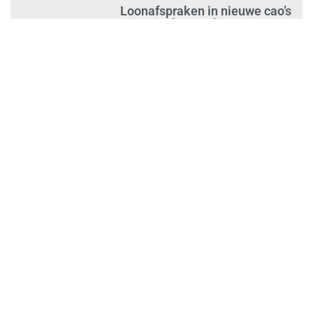
Loonafspraken in nieuwe cao’s
zijn ruim boven drie procent
augustus 1, 2026
Opnieuw SIEV-keurmerk voor
schoonmaakbedrijf Klien na
succesvolle audit
augustus 1, 2026
Schoonmaakbedrijven moeten
zich voorbereiden op strengere
controles bij inhuur van
personeel
augustus 1, 2026