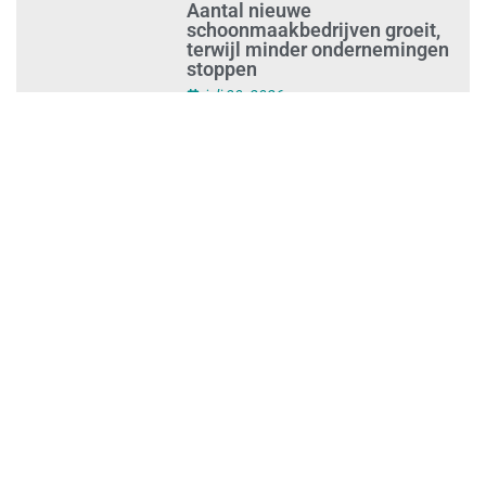
Ontslag na benaderen klanten
met concurrerende
schoonmaakdiensten
juli 31, 2026
Aantal nieuwe
schoonmaakbedrijven groeit,
terwijl minder ondernemingen
stoppen
juli 30, 2026
Mkb-subsidie
Inclusiviteitstechnologie
juli 30, 2026
Blauwe envelop krijg je steeds