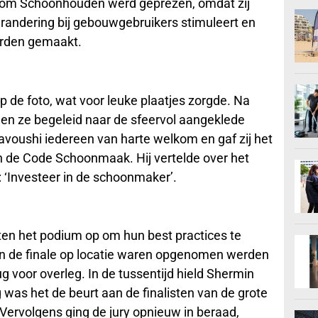
 Gom Schoonhouden werd geprezen, omdat zij
andering bij gebouwgebruikers stimuleert en
rden gemaakt.
de foto, wat voor leuke plaatjes zorgde. Na
en ze begeleid naar de sfeervol aangeklede
avoushi iedereen van harte welkom en gaf zij het
n de Code Schoonmaak. Hij vertelde over het
 ‘Investeer in de schoonmaker’.
ten het podium op om hun best practices te
aan de finale op locatie waren opgenomen werden
ug voor overleg. In de tussentijd hield Shermin
 was het de beurt aan de finalisten van de grote
 Vervolgens ging de jury opnieuw in beraad,