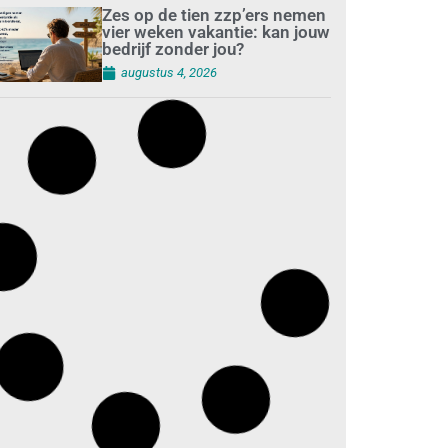
Zes op de tien zzp’ers nemen
vier weken vakantie: kan jouw
bedrijf zonder jou?
augustus 4, 2026
Digitalisering en AI
veranderen de
schoonmaakbranche
augustus 3, 2026
Dalende trend in strandafval
verbergt dreiging
plasticvervuiling
augustus 3, 2026
Investeren in schoonmaak is
investeren in gezond en
tevreden personeel
augustus 3, 2026