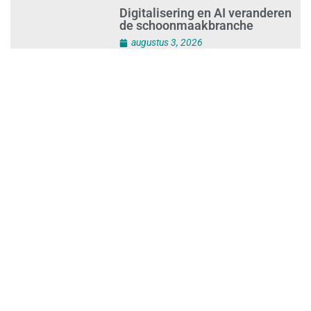
Digitalisering en AI veranderen
de schoonmaakbranche
augustus 3, 2026
Dalende trend in strandafval
verbergt dreiging
plasticvervuiling
augustus 3, 2026
Investeren in schoonmaak is
investeren in gezond en
tevreden personeel
augustus 3, 2026
Best gelezen artikelen SIEV-
Dagblad 26 juli 2026 tot en met
1 augustus 2026