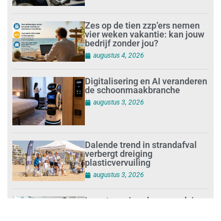
Zes op de tien zzp’ers nemen
vier weken vakantie: kan jouw
bedrijf zonder jou?
augustus 4, 2026
Digitalisering en AI veranderen
de schoonmaakbranche
augustus 3, 2026
Dalende trend in strandafval
verbergt dreiging
plasticvervuiling
augustus 3, 2026
Investeren in schoonmaak is
investeren in gezond en
tevreden personeel