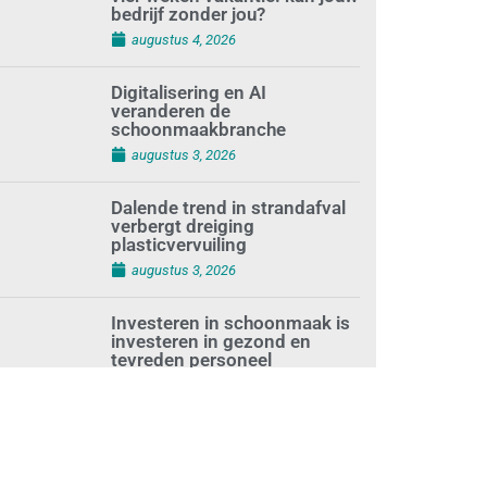
bedrijf zonder jou?
augustus 4, 2026
Digitalisering en AI
veranderen de
schoonmaakbranche
augustus 3, 2026
Dalende trend in strandafval
verbergt dreiging
plasticvervuiling
augustus 3, 2026
Investeren in schoonmaak is
investeren in gezond en
tevreden personeel
augustus 3, 2026
Best gelezen artikelen SIEV-
Dagblad 26 juli 2026 tot en