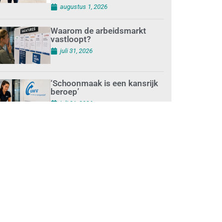
augustus 1, 2026
Waarom de arbeidsmarkt
vastloopt?
juli 31, 2026
‘Schoonmaak is een kansrijk
beroep’
juli 31, 2026
Ontslag na benaderen
klanten met concurrerende
schoonmaakdiensten
juli 31, 2026
Aantal nieuwe
schoonmaakbedrijven groeit,
terwijl minder
ondernemingen stoppen