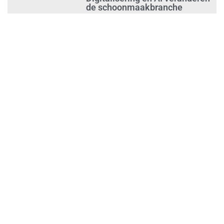
de schoonmaakbranche
augustus 3, 2026
Dalende trend in strandafval
verbergt dreiging
plasticvervuiling
augustus 3, 2026
Investeren in schoonmaak is
investeren in gezond en
tevreden personeel
augustus 3, 2026
Best gelezen artikelen SIEV-
Dagblad 26 juli 2026 tot en met
1 augustus 2026
augustus 2, 2026