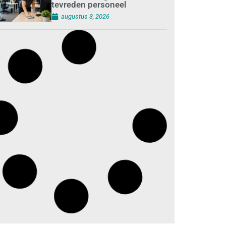
tevreden personeel
augustus 3, 2026
Best gelezen artikelen SIEV-
Dagblad 26 juli 2026 tot en
met 1 augustus 2026
augustus 2, 2026
‘Nieuwe Zelfstandigenwet
moet veilige haven worden’
augustus 2, 2026
Trust and Law
Incassoservices nieuwe
partner van SIEV
augustus 2, 2026
Loonafspraken in nieuwe
cao’s zijn ruim boven drie
procent
augustus 1, 2026