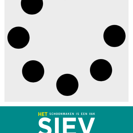
Dalende trend in strandafval
verbergt dreiging
plasticvervuiling
augustus 3, 2026
Investeren in schoonmaak is
investeren in gezond en
tevreden personeel
augustus 3, 2026
Best gelezen artikelen SIEV-
Dagblad 26 juli 2026 tot en met
1 augustus 2026
augustus 2, 2026
‘Nieuwe Zelfstandigenwet
moet veilige haven worden’