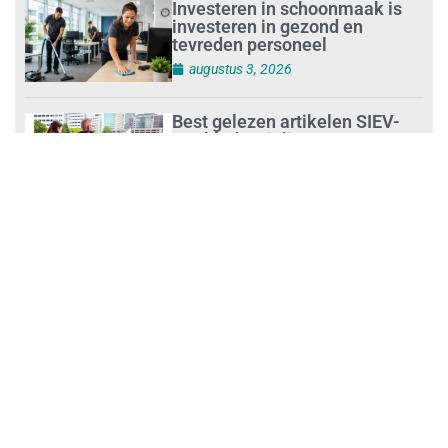
Investeren in schoonmaak is
investeren in gezond en
tevreden personeel
augustus 3, 2026
Best gelezen artikelen SIEV-
Dagblad 26 juli 2026 tot en met
1 augustus 2026
augustus 2, 2026
‘Nieuwe Zelfstandigenwet
moet veilige haven worden’
augustus 2, 2026
Trust and Law Incassoservices
nieuwe partner van SIEV
augustus 2, 2026