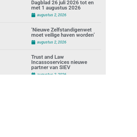
Best gelezen artikelen SIEV-
Dagblad 26 juli 2026 tot en
met 1 augustus 2026
augustus 2, 2026
‘Nieuwe Zelfstandigenwet
moet veilige haven worden’
augustus 2, 2026
Trust and Law
Incassoservices nieuwe
partner van SIEV
augustus 2, 2026
Loonafspraken in nieuwe
cao’s zijn ruim boven drie
procent
augustus 1, 2026
Opnieuw SIEV-keurmerk voor
schoonmaakbedrijf Klien na