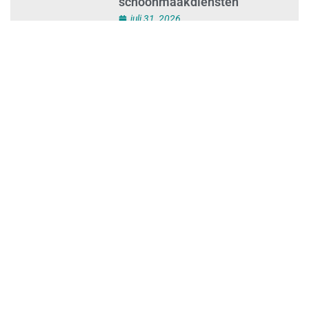
Ontslag na benaderen klanten
met concurrerende
schoonmaakdiensten
juli 31, 2026
Aantal nieuwe
schoonmaakbedrijven groeit,
terwijl minder ondernemingen
stoppen
juli 30, 2026
Mkb-subsidie
Inclusiviteitstechnologie
juli 30, 2026
Blauwe envelop krijg je steeds
vakerdigitaal: zo mis je niets
juli 30, 2026