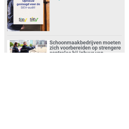
Schoonmaakbedrijven moeten
zich voorbereiden op strengere
controles bij inhuur van
personeel
augustus 1, 2026
Waarom de arbeidsmarkt
vastloopt?
juli 31, 2026
‘Schoonmaak is een kansrijk
beroep’
juli 31, 2026