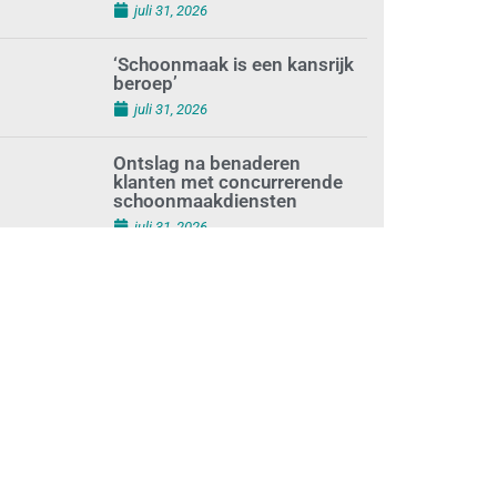
augustus 1, 2026
Waarom de arbeidsmarkt
vastloopt?
juli 31, 2026
‘Schoonmaak is een kansrijk
beroep’
juli 31, 2026
Ontslag na benaderen
klanten met concurrerende
schoonmaakdiensten
juli 31, 2026
Aantal nieuwe
schoonmaakbedrijven groeit,
terwijl minder
ondernemingen stoppen