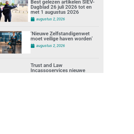
Best gelezen artikelen SIEV-
Dagblad 26 juli 2026 tot en
met 1 augustus 2026
augustus 2, 2026
‘Nieuwe Zelfstandigenwet
moet veilige haven worden’
augustus 2, 2026
Trust and Law
Incassoservices nieuwe
partner van SIEV
augustus 2, 2026
Loonafspraken in nieuwe
cao’s zijn ruim boven drie
procent
augustus 1, 2026
Opnieuw SIEV-keurmerk voor
schoonmaakbedrijf Klien na