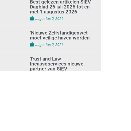
Best gelezen artikelen SIEV-
Dagblad 26 juli 2026 tot en
met 1 augustus 2026
augustus 2, 2026
‘Nieuwe Zelfstandigenwet
moet veilige haven worden’
augustus 2, 2026
Trust and Law
Incassoservices nieuwe
partner van SIEV
augustus 2, 2026
Loonafspraken in nieuwe
cao’s zijn ruim boven drie
procent
augustus 1, 2026
Opnieuw SIEV-keurmerk voor
schoonmaakbedrijf Klien na